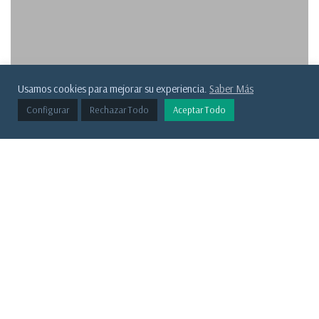
Usamos cookies para mejorar su experiencia.
Saber Más
Configurar
Rechazar Todo
Aceptar Todo
Aprende a Invertir
Artículos
Comisiones de
fondos: por qué no
son lo más
importante (y