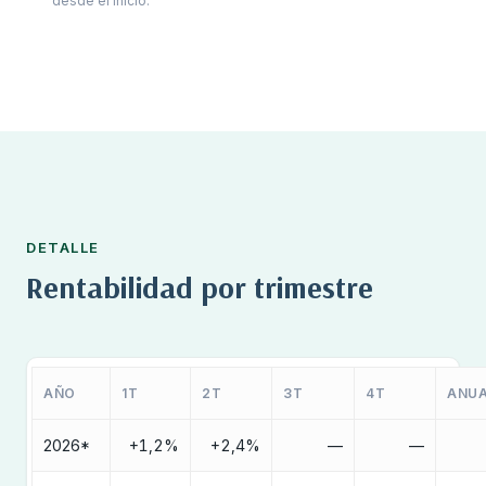
desde el inicio.
DETALLE
Rentabilidad por trimestre
AÑO
1T
2T
3T
4T
ANU
2026*
+1,2%
+2,4%
—
—