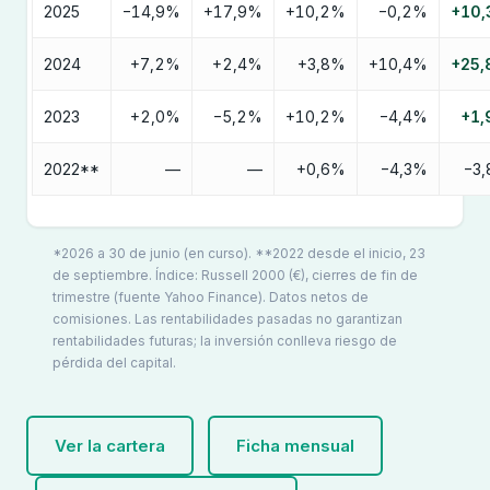
2025
−14,9%
+17,9%
+10,2%
−0,2%
+10
2024
+7,2%
+2,4%
+3,8%
+10,4%
+25
2023
+2,0%
−5,2%
+10,2%
−4,4%
+1
2022**
—
—
+0,6%
−4,3%
−3
*2026 a 30 de junio (en curso). **2022 desde el inicio, 23
de septiembre. Índice: Russell 2000 (€), cierres de fin de
trimestre (fuente Yahoo Finance). Datos netos de
comisiones. Las rentabilidades pasadas no garantizan
rentabilidades futuras; la inversión conlleva riesgo de
pérdida del capital.
Ver la cartera
Ficha mensual