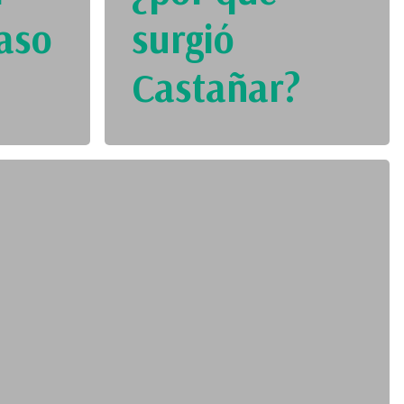
aso
surgió
Castañar?