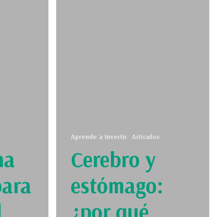
Aprende a Invertir
Artículos
na
Cerebro y
para
estómago:
l
¿por qué