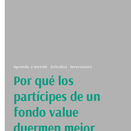
Aprende a Invertir
Artículos
Inversiones
Por qué los
partícipes de un
fondo value
duermen mejor